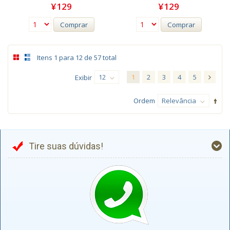
¥129
¥129
Comprar
Comprar
Itens 1 para 12 de 57 total
12
1
2
3
4
5
Exibir
Ordem
Relevância
Tire suas dúvidas!