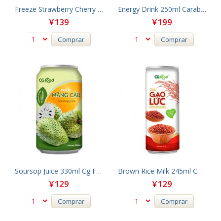
Freeze Strawberry Cherry 455ml C2
Energy Drink 250ml Carabao
¥139
¥199
Comprar
Comprar
Soursop Juice 330ml Cg Food
Brown Rice Milk 245ml Cg Food
¥129
¥129
Comprar
Comprar