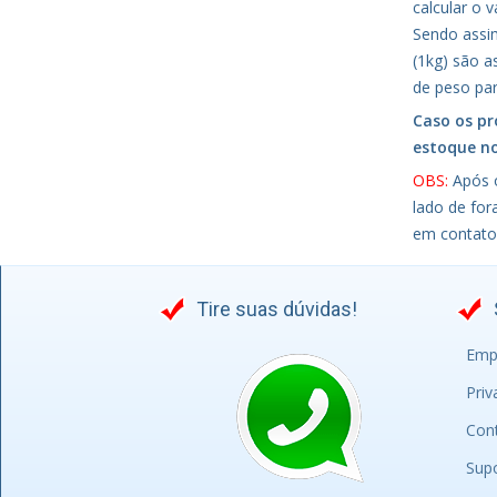
calcular o 
Sendo assi
(1kg) são a
de peso par
Caso os pr
estoque n
OBS:
Após o
lado de for
em contato
Tire suas dúvidas!
Emp
Priv
Con
Sup