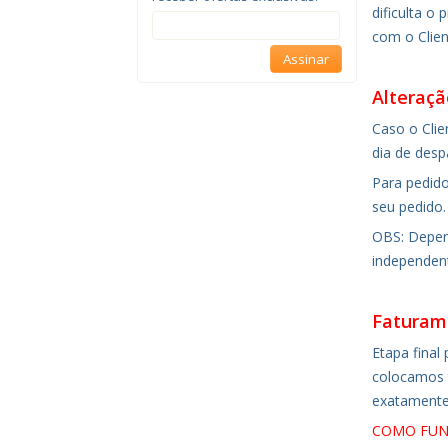
dificulta 
com o Clien
Assinar
Alteraçã
Caso o Clie
dia de desp
Para pedido
seu pedido.
OBS: Depend
independent
Faturam
Etapa final
colocamos 
exatamente 
COMO FUN