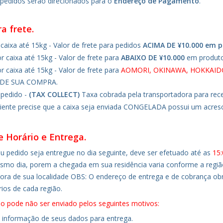
 pedidos serão direcionados para o
Endereço de Pagamento
.
ra frete.
caixa até 15kg - Valor de frete para pedidos
ACIMA DE ¥10.000 em pr
r caixa até 15kg - Valor de frete para
ABAIXO DE ¥10.000
em produt
r caixa até 15kg - Valor de frete para
AOMORI, OKINAWA, HOKKAIDO
DE SUA COMPRA.
pedido -
(TAX COLLECT)
Taxa cobrada pela transportadora para re
liente precise que a caixa seja enviada CONGELADA possui um acres
e Horário e Entrega.
u pedido seja entregue no dia seguinte, deve ser efetuado até as
15:
smo dia, porem a chegada em sua residência varia conforme a região
ora de sua localidade OBS: O endereço de entrega e de cobrança obr
rios de cada região.
o pode não ser enviado pelos seguintes motivos:
e informação de seus dados para entrega.