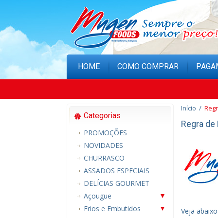
HOME
COMO COMPRAR
PAGA
Início
/
Regr
Categorias
Regra de
PROMOÇÕES
NOVIDADES
CHURRASCO
ASSADOS ESPECIAIS
DELÍCIAS GOURMET
Açougue
Frios e Embutidos
Veja abaixo