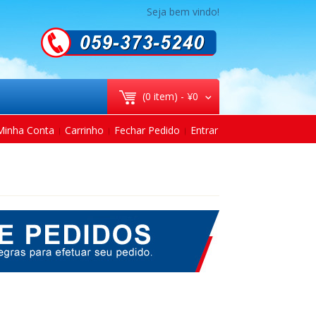
Seja bem vindo!
(0 item) -
¥0
Minha Conta
Carrinho
Fechar Pedido
Entrar