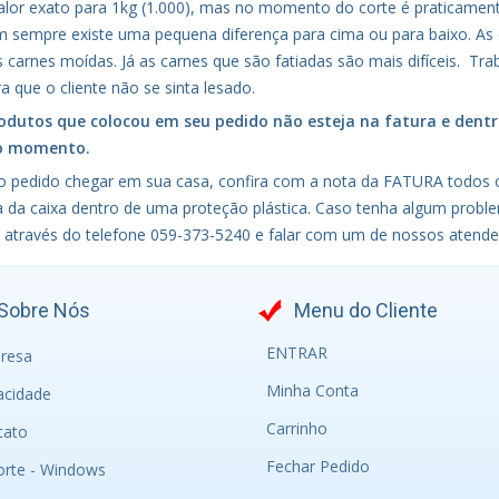
valor exato para 1kg (1.000), mas no momento do corte é praticament
m sempre existe uma pequena diferença para cima ou para baixo. As
s carnes moídas. Já as carnes que são fatiadas são mais difíceis. T
a que o cliente não se sinta lesado.
odutos que colocou em seu pedido não esteja na fatura e dentr
o momento.
 pedido chegar em sua casa, confira com a nota da FATURA todos 
a da caixa dentro de uma proteção plástica. Caso tenha algum proble
 através do telefone 059-373-5240 e falar com um de nossos atend
Sobre Nós
Menu do Cliente
ENTRAR
resa
Minha Conta
acidade
Carrinho
tato
Fechar Pedido
orte - Windows