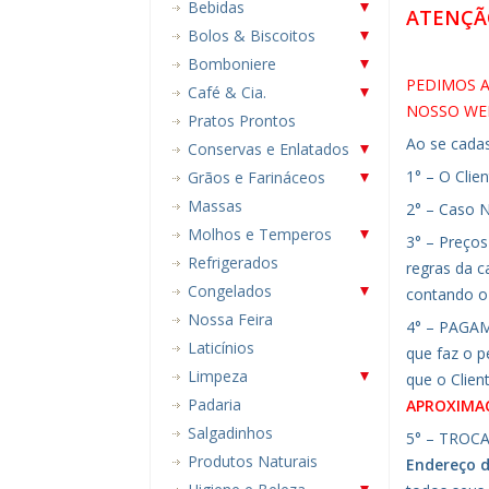
Bebidas
ATENÇÃO
Bolos & Biscoitos
Bomboniere
PEDIMOS A
Café & Cia.
NOSSO WEB
Pratos Prontos
Ao se cada
Conservas e Enlatados
1° – O Clie
Grãos e Farináceos
Massas
2° – Caso 
Molhos e Temperos
3° – Preços
Refrigerados
regras da 
Congelados
contando o
Nossa Feira
4° – PAGAM
Laticínios
que faz o 
Limpeza
que o Clien
Padaria
APROXIMA
Salgadinhos
5° – TROCA
Produtos Naturais
Endereço 