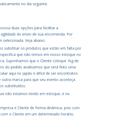
aticamente no dia seguinte.
ossui duas opções para facilitar a
agilidade do envio de sua encomenda. Por
lecionada. Veja abaixo:
 substituir os produtos que estão em falta por
especifica que não temos em nosso estoque no
rca. Suponhamos que o Cliente coloque 1kg de
ens do pedido analisamos que será feito uma
liar aqui no Japão e dificil de ser encontratos
 outra marca para que seu evento aconteça
s substituídos.
m que não estamos tendo em estoque, e no
e Empresa e Cliente de forma dinâmica, pois com
ar com o Cliente em um determinado horário,