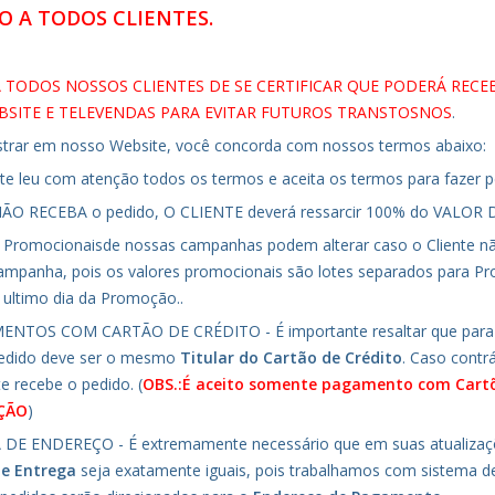
 A TODOS CLIENTES.
 TODOS NOSSOS CLIENTES DE SE CERTIFICAR QUE PODERÁ RECE
SITE E TELEVENDAS PARA EVITAR FUTUROS TRANSTOSNOS
.
strar em nosso Website, você concorda com nossos termos abaixo:
nte leu com atenção todos os termos e aceita os termos para fazer p
NÃO RECEBA o pedido, O CLIENTE deverá ressarcir 100% do VAL
 Promocionaisde nossas campanhas podem alterar caso o Cliente não
campanha, pois os valores promocionais são lotes separados para P
 ultimo dia da Promoção..
ENTOS COM CARTÃO DE CRÉDITO - É importante resaltar que para 
pedido deve ser o mesmo
Titular do Cartão de Crédito
. Caso cont
te recebe o pedido. (
OBS.:É aceito somente pagamento com Cartõ
ÇÃO
)
 DE ENDEREÇO - É extremamente necessário que em suas atualizaç
de Entrega
seja exatamente iguais, pois trabalhamos com sistema d