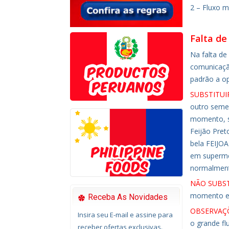
2 – Fluxo 
Falta de
Na falta de
comunicaçã
padrão a 
SUBSTITUI
outro seme
momento, s
Feijão Pret
bela FEIJOA
em superme
normalmente
NÃO SUBST
momento e 
Receba As Novidades
OBSERVAÇÕ
Insira seu E-mail e assine para
o grande fl
receber ofertas exclusivas.