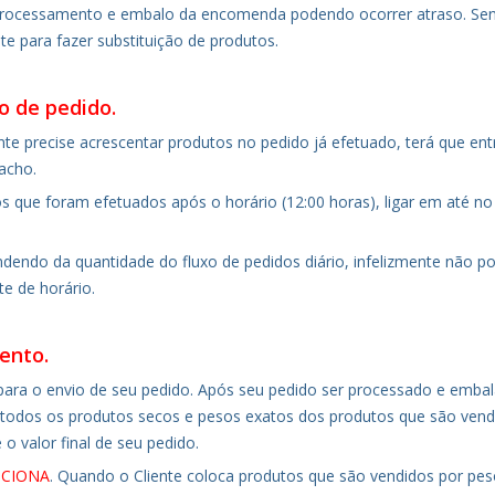
o processamento e embalo da encomenda podendo ocorrer atraso. S
te para fazer substituição de produtos.
o de pedido.
nte precise acrescentar produtos no pedido já efetuado, terá que e
acho.
s que foram efetuados após o horário (12:00 horas), ligar em até n
endo da quantidade do fluxo de pedidos diário, infelizmente não p
e de horário.
ento.
 para o envio de seu pedido. Após seu pedido ser processado e emba
todos os produtos secos e pesos exatos dos produtos que são vend
o valor final de seu pedido.
CIONA
. Quando o Cliente coloca produtos que são vendidos por pe