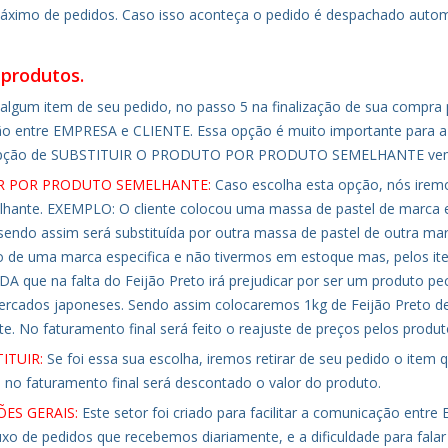
máximo de pedidos. Caso isso aconteça o pedido é despachado autom
 produtos.
 algum item de seu pedido, no passo 5 na finalização de sua compra p
o entre EMPRESA e CLIENTE. Essa opção é muito importante para a 
opção de SUBSTITUIR O PRODUTO POR PRODUTO SEMELHANTE vem se
R POR PRODUTO SEMELHANTE:
Caso escolha esta opção, nós iremos
lhante. EXEMPLO: O cliente colocou uma massa de pastel de marca 
endo assim será substituída por outra massa de pastel de outra ma
o de uma marca especifica e não tivermos em estoque mas, pelos it
DA que na falta do Feijão Preto irá prejudicar por ser um produto pecu
rcados japoneses. Sendo assim colocaremos 1kg de Feijão Preto de
. No faturamento final será feito o reajuste de preços pelos produto
ITUIR:
Se foi essa sua escolha, iremos retirar de seu pedido o ite
no faturamento final será descontado o valor do produto.
ES GERAIS:
Este setor foi criado para facilitar a comunicação entr
uxo de pedidos que recebemos diariamente, e a dificuldade para fal