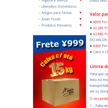
Higiene e Beleza
todos seus
Utensílios Domésticos
Artigos para Festas
Valor pa
Asian Foods
●
¥999
Por 
Produtos Peruanos
●
¥1.280
Po
●
¥2.680
Po
DO VALOR 
●
¥450
Por 
●
Caso o C
Limite d
Para que se
feito no me
transportad
ver os horá
O seu pedid
1 – Falta d